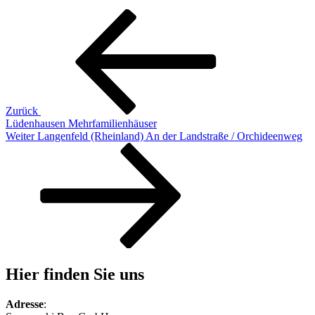
Beitragsnavigation
Vorheriger
Beitrag
Zurück
Lüdenhausen Mehrfamilienhäuser
Nächster
Weiter
Langenfeld (Rheinland) An der Landstraße / Orchideenweg
Beitrag
Hier finden Sie uns
Adresse
: